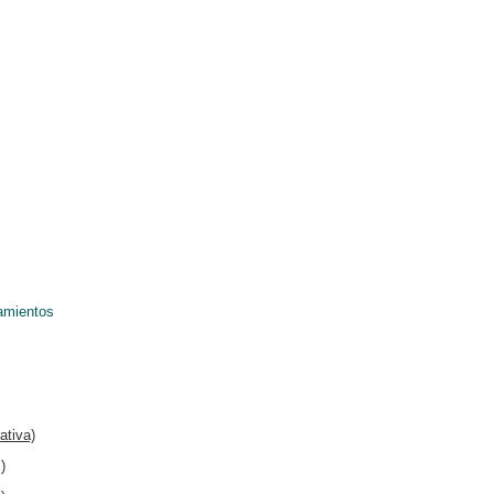
iamientos
ativa)
)