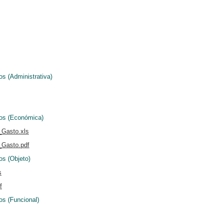
os (Administrativa)
sos (Económica)
_Gasto.xls
_Gasto.pdf
os (Objeto)
s
f
os (Funcional)