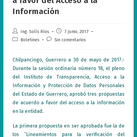
a favor del Acceso a la
Información
Autor
Publicación
Ing. Solís Ríos
7 junio, 2017
de
de
Categoría
Comentarios
Boletines
Sin comentarios
la
la
de
de
entrada:
entrada:
la
la
entrada:
entrada:
Chilpancingo, Guerrero a 30 de mayo de 2017.-
Durante la sesión ordinaria número 18, el pleno
del Instituto de Transparencia, Acceso a la
Información y Protección de Datos Personales
del Estado de Guerrero, aprobó tres propuestas
de acuerdo a favor del acceso a la información
en la entidad.
La primera propuesta en ser aprobada fue la de
los “Lineamientos para la verificación del