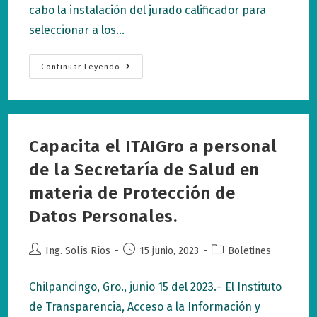
cabo la instalación del jurado calificador para
seleccionar a los…
Elige
Continuar Leyendo
ITAIGro
A
Sus
Tres
Niñas
Ganadoras
Que
Capacita el ITAIGro a personal
Le
Representarán
En
de la Secretaría de Salud en
La
Etapa
materia de Protección de
Regional
Del
Datos Personales.
Concurso
Comisionada
Y
Comisionado
Autor
Publicación
Categoría
Ing. Solís Ríos
15 junio, 2023
Boletines
Infantil.
de
de
de
la
la
la
Chilpancingo, Gro., junio 15 del 2023.– El Instituto
entrada:
entrada:
entrada:
de Transparencia, Acceso a la Información y