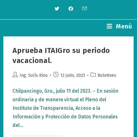
Saltar
al
contenido
Menú
Aprueba ITAIGro su periodo
vacacional.
Autor
Publicación
Categoría
Ing. Solís Ríos
12 julio, 2023
Boletines
de
de
de
la
la
la
Chilpancingo, Gro., julio 11 del 2023. – En sesión
entrada:
entrada:
entrada:
ordinaria y de manera virtual el Pleno del
Instituto de Transparencia, Acceso a la
Información y Protección de Datos Personales
del…