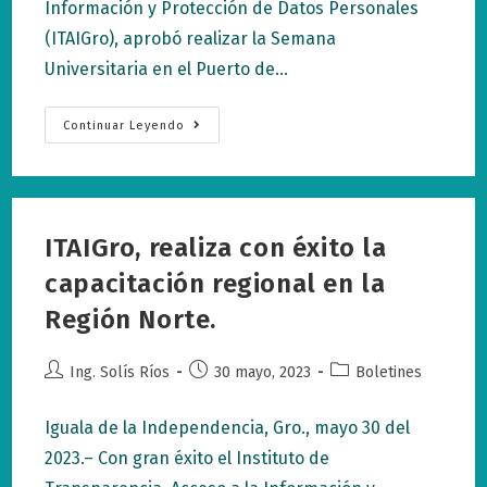
Información y Protección de Datos Personales
(ITAIGro), aprobó realizar la Semana
Universitaria en el Puerto de…
Aprueba
Continuar Leyendo
Pleno
Del
ITAIGro,
Realización
De
La
Semana
ITAIGro, realiza con éxito la
Universitaria.
capacitación regional en la
Región Norte.
Autor
Publicación
Categoría
Ing. Solís Ríos
30 mayo, 2023
Boletines
de
de
de
la
la
la
Iguala de la Independencia, Gro., mayo 30 del
entrada:
entrada:
entrada:
2023.– Con gran éxito el Instituto de