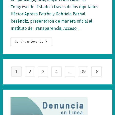
entrada:
entrada:
entrada:
Congreso del Estado a través de los diputados
Héctor Apresa Patrón y Gabriela Bernal
Reséndiz, presentaron de manera oficial al
Instituto de Transparencia, Acceso…
Presentan
Continuar Leyendo
Al
ITAIGro
Los
Dos
Comisionados
Designados
Por
El
1
2
3
4
…
39
Ir a la pági
Congreso
Local.