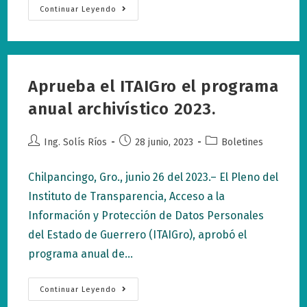
Aprueba
Continuar Leyendo
ITAIGro
Su
Periodo
Vacacional.
Aprueba el ITAIGro el programa
anual archivístico 2023.
Autor
Publicación
Categoría
Ing. Solís Ríos
28 junio, 2023
Boletines
de
de
de
la
la
la
Chilpancingo, Gro., junio 26 del 2023.– El Pleno del
entrada:
entrada:
entrada:
Instituto de Transparencia, Acceso a la
Información y Protección de Datos Personales
del Estado de Guerrero (ITAIGro), aprobó el
programa anual de…
Aprueba
Continuar Leyendo
El