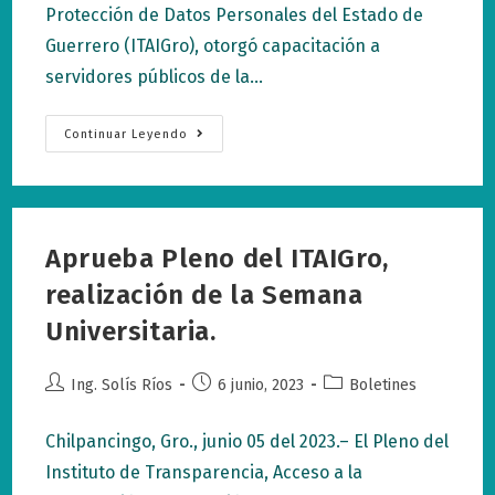
Protección de Datos Personales del Estado de
Guerrero (ITAIGro), otorgó capacitación a
servidores públicos de la…
Capacita
Continuar Leyendo
El
ITAIGro
A
Personal
De
La
Secretaría
Aprueba Pleno del ITAIGro,
De
Salud
En
realización de la Semana
Materia
De
Universitaria.
Protección
De
Datos
Personales.
Autor
Publicación
Categoría
Ing. Solís Ríos
6 junio, 2023
Boletines
de
de
de
la
la
la
Chilpancingo, Gro., junio 05 del 2023.– El Pleno del
entrada:
entrada:
entrada:
Instituto de Transparencia, Acceso a la