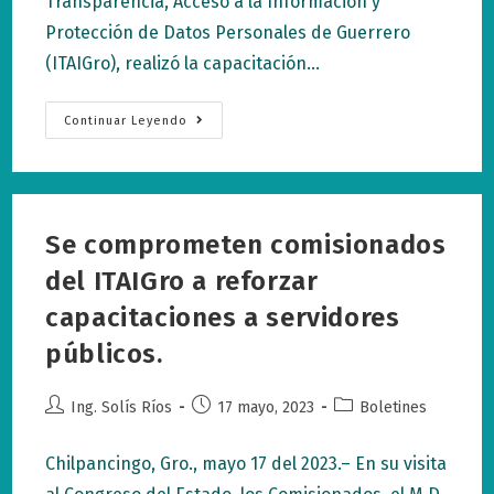
Transparencia, Acceso a la Información y
Protección de Datos Personales de Guerrero
(ITAIGro), realizó la capacitación…
ITAIGro,
Continuar Leyendo
Realiza
Con
Éxito
La
Capacitación
Regional
En
Se comprometen comisionados
La
Región
Norte.
del ITAIGro a reforzar
capacitaciones a servidores
públicos.
Autor
Publicación
Categoría
Ing. Solís Ríos
17 mayo, 2023
Boletines
de
de
de
la
la
la
Chilpancingo, Gro., mayo 17 del 2023.– En su visita
entrada:
entrada:
entrada: