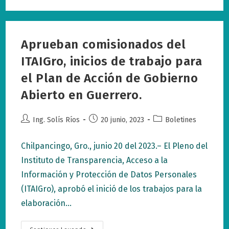
ITAIGro
El
Programa
Anual
Archivístico
2023.
Aprueban comisionados del
ITAIGro, inicios de trabajo para
el Plan de Acción de Gobierno
Abierto en Guerrero.
Autor
Publicación
Categoría
Ing. Solís Ríos
20 junio, 2023
Boletines
de
de
de
la
la
la
Chilpancingo, Gro., junio 20 del 2023.– El Pleno del
entrada:
entrada:
entrada:
Instituto de Transparencia, Acceso a la
Información y Protección de Datos Personales
(ITAIGro), aprobó el inició de los trabajos para la
elaboración…