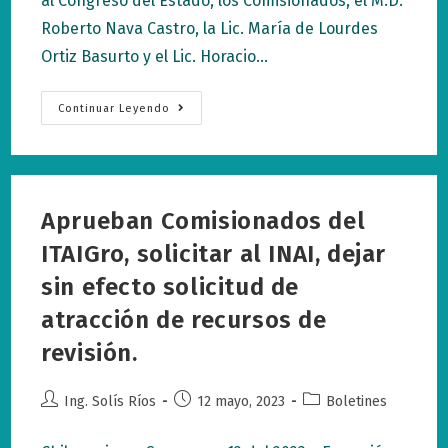
al Congreso del Estado, los Comisionados, el M.D.
Roberto Nava Castro, la Lic. María de Lourdes
Ortiz Basurto y el Lic. Horacio…
Se
Continuar Leyendo
Comprometen
Comisionados
Del
ITAIGro
A
Reforzar
Capacitaciones
Aprueban Comisionados del
A
Servidores
Públicos.
ITAIGro, solicitar al INAI, dejar
sin efecto solicitud de
atracción de recursos de
revisión.
Autor
Publicación
Categoría
Ing. Solís Ríos
12 mayo, 2023
Boletines
de
de
de
la
la
la