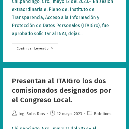
Chilpancingo, Gro., mayo 12 del 2023.– En sesión
entrada:
entrada:
entrada:
extraordinaria el Pleno del Instituto de
Transparencia, Acceso a la Información y
Protección de Datos Personales (ITAIGro), fue
aprobado solicitar al INAI, dejar…
Aprueban
Continuar Leyendo
Comisionados
Del
ITAIGro,
Solicitar
Al
INAI,
Dejar
Presentan al ITAIGro los dos
Sin
Efecto
Solicitud
comisionados designados por
De
Atracción
el Congreso Local.
De
Recursos
De
Revisión.
Autor
Publicación
Categoría
Ing. Solís Ríos
12 mayo, 2023
Boletines
de
de
de
la
la
la
Chilpancingo, Gro., mayo 11 del 2023.– El