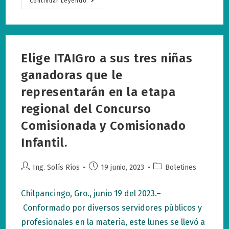
Aprueban
Continuar Leyendo
Comisionados
Del
ITAIGro,
Inicios
De
Trabajo
Para
Elige ITAIGro a sus tres niñas
El
Plan
De
ganadoras que le
Acción
De
representarán en la etapa
Gobierno
Abierto
regional del Concurso
En
Guerrero.
Comisionada y Comisionado
Infantil.
Autor
Publicación
Categoría
Ing. Solís Ríos
19 junio, 2023
Boletines
de
de
de
la
la
la
Chilpancingo, Gro., junio 19 del 2023.–
entrada:
entrada:
entrada:
Conformado por diversos servidores públicos y
profesionales en la materia, este lunes se llevó a