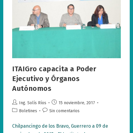
ITAIGro capacita a Poder
Ejecutivo y Órganos
Autónomos
Autor
Publicación
Ing. Solís Ríos
15 noviembre, 2017
de
de
Categoría
Comentarios
Boletines
Sin comentarios
la
la
de
de
entrada:
entrada:
la
la
Chilpancingo de los Bravo, Guerrero a 09 de
entrada:
entrada: