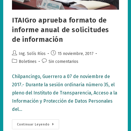
ITAIGro aprueba formato de
informe anual de solicitudes
de información
Autor
Publicación
Ing. Solís Ríos
15 noviembre, 2017
de
de
Categoría
Comentarios
Boletines
Sin comentarios
la
la
de
de
entrada:
entrada:
la
la
Chilpancingo, Guerrero a 07 de noviembre de
entrada:
entrada:
2017.- Durante la sesión ordinaria número 35, el
pleno del Instituto de Transparencia, Acceso a la
Información y Protección de Datos Personales
del…
ITAIGro
Continuar Leyendo
Aprueba