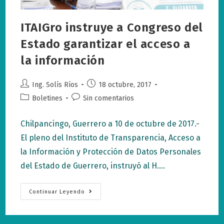
ITAIGro instruye a Congreso del
Estado garantizar el acceso a
la información
Autor
Publicación
Ing. Solís Ríos
18 octubre, 2017
de
de
Categoría
Comentarios
Boletines
Sin comentarios
la
la
de
de
entrada:
entrada:
la
la
Chilpancingo, Guerrero a 10 de octubre de 2017.-
entrada:
entrada:
El pleno del Instituto de Transparencia, Acceso a
la Información y Protección de Datos Personales
del Estado de Guerrero, instruyó al H.…
ITAIGro
Continuar Leyendo
Instruye
A
Congreso
Del