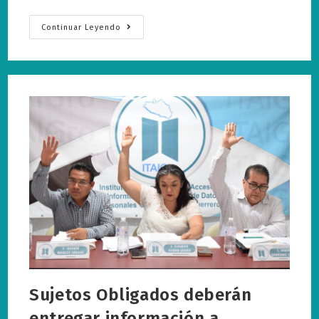
Se
Continuar Leyendo
Lleva
A
Cabo
Foro
Nacional
De
Transparencia
En
Guerrero
Sujetos Obligados deberán
entregar información a