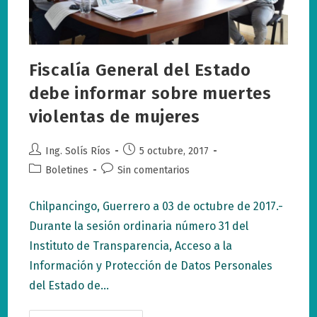
Fiscalía General del Estado
debe informar sobre muertes
violentas de mujeres
Autor
Publicación
Ing. Solís Ríos
5 octubre, 2017
de
de
Categoría
Comentarios
Boletines
Sin comentarios
la
la
de
de
entrada:
entrada:
la
la
Chilpancingo, Guerrero a 03 de octubre de 2017.-
entrada:
entrada:
Durante la sesión ordinaria número 31 del
Instituto de Transparencia, Acceso a la
Información y Protección de Datos Personales
del Estado de…