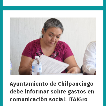
Formato
De
Informe
Anual
De
Solicitudes
De
Información
Ayuntamiento de Chilpancingo
debe informar sobre gastos en
comunicación social: ITAIGro