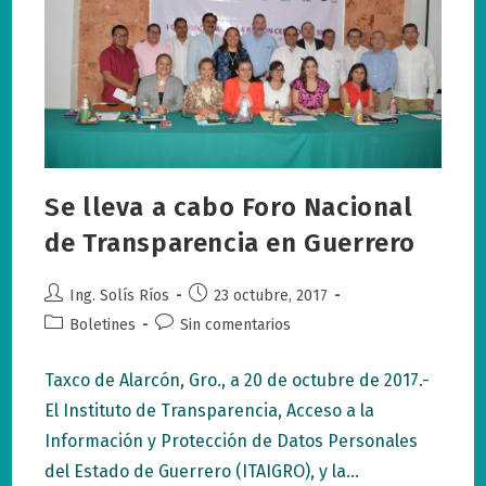
Se lleva a cabo Foro Nacional
de Transparencia en Guerrero
Autor
Publicación
Ing. Solís Ríos
23 octubre, 2017
de
de
Categoría
Comentarios
Boletines
Sin comentarios
la
la
de
de
entrada:
entrada:
la
la
Taxco de Alarcón, Gro., a 20 de octubre de 2017.-
entrada:
entrada:
El Instituto de Transparencia, Acceso a la
Información y Protección de Datos Personales
del Estado de Guerrero (ITAIGRO), y la…