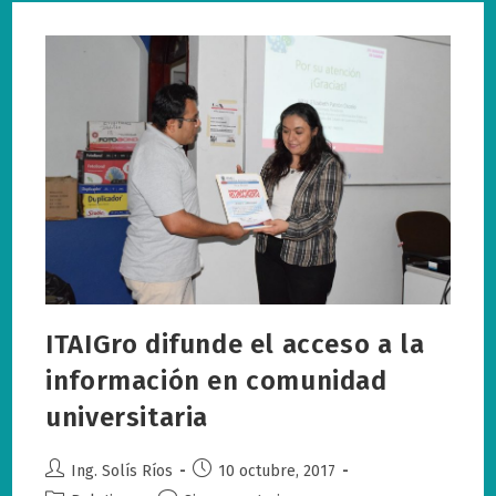
Estado
Garantizar
El
Acceso
A
La
Información
ITAIGro difunde el acceso a la
información en comunidad
universitaria
Autor
Publicación
Ing. Solís Ríos
10 octubre, 2017
de
de