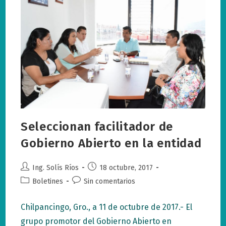
Seleccionan facilitador de
Gobierno Abierto en la entidad
Autor
Publicación
Ing. Solís Ríos
18 octubre, 2017
de
de
Categoría
Comentarios
Boletines
Sin comentarios
la
la
de
de
entrada:
entrada:
la
la
Chilpancingo, Gro., a 11 de octubre de 2017.- El
entrada:
entrada:
grupo promotor del Gobierno Abierto en