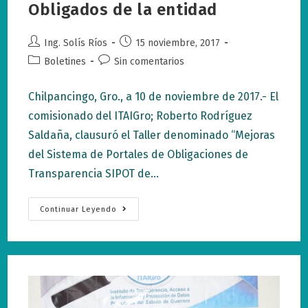
Obligados de la entidad
Autor
Publicación
Ing. Solís Ríos
15 noviembre, 2017
de
de
Categoría
Comentarios
Boletines
Sin comentarios
la
la
de
de
entrada:
entrada:
la
la
Chilpancingo, Gro., a 10 de noviembre de 2017.- El
entrada:
entrada:
comisionado del ITAIGro; Roberto Rodríguez
Saldaña, clausuró el Taller denominado “Mejoras
del Sistema de Portales de Obligaciones de
Transparencia SIPOT de…
Finaliza
Continuar Leyendo
Capacitación
A
Sujetos
Obligados
De
La
Entidad