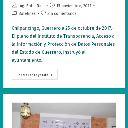
Autor
Publicación
Ing. Solís Ríos
15 noviembre, 2017
de
de
Categoría
Comentarios
Boletines
Sin comentarios
la
la
de
de
entrada:
entrada:
la
la
Chilpancingo, Guerrero a 25 de octubre de 2017.-
entrada:
entrada:
El pleno del Instituto de Transparencia, Acceso a
la Información y Protección de Datos Personales
del Estado de Guerrero, instruyó al
ayuntamiento…
Ayuntamiento
Continuar Leyendo
De
Chilpancingo
Debe
Informar
Sobre
Gastos
En
Comunicación
Social:
ITAIGro