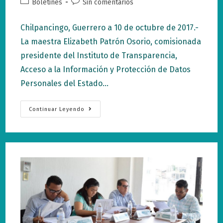
Categoría
Comentarios
Boletines
Sin comentarios
la
la
de
de
entrada:
entrada:
la
la
Chilpancingo, Guerrero a 10 de octubre de 2017.-
entrada:
entrada:
La maestra Elizabeth Patrón Osorio, comisionada
presidente del Instituto de Transparencia,
Acceso a la Información y Protección de Datos
Personales del Estado…
ITAIGro
Continuar Leyendo
Difunde
El
Acceso
A
La
Información
En
Comunidad
Universitaria