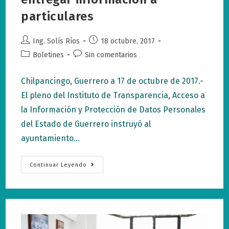
particulares
Autor
Publicación
Ing. Solís Ríos
18 octubre, 2017
de
de
Categoría
Comentarios
Boletines
Sin comentarios
la
la
de
de
entrada:
entrada:
la
la
Chilpancingo, Guerrero a 17 de octubre de 2017.-
entrada:
entrada:
El pleno del Instituto de Transparencia, Acceso a
la Información y Protección de Datos Personales
del Estado de Guerrero instruyó al
ayuntamiento…
Sujetos
Continuar Leyendo
Obligados
Deberán
Entregar
Información
A
Particulares