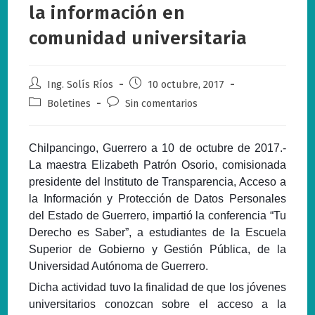
la información en
comunidad universitaria
Autor
Publicación
Ing. Solís Ríos
10 octubre, 2017
de
de
Categoría
Comentarios
Boletines
Sin comentarios
la
la
de
de
entrada:
entrada:
la
la
entrada:
entrada:
Chilpancingo, Guerrero a 10 de octubre de 2017.-
La maestra Elizabeth Patrón Osorio, comisionada
presidente del Instituto de Transparencia, Acceso a
la Información y Protección de Datos Personales
del Estado de Guerrero, impartió la conferencia “Tu
Derecho es Saber”, a estudiantes de la Escuela
Superior de Gobierno y Gestión Pública, de la
Universidad Autónoma de Guerrero.
Dicha actividad tuvo la finalidad
de que los jóvenes
universitarios conozcan sobre el acceso a la