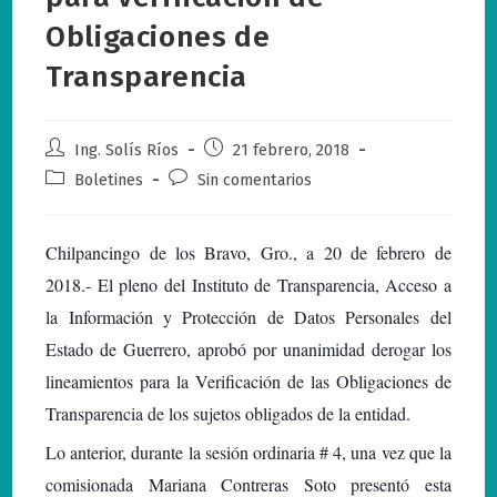
Obligaciones de
Transparencia
Autor
Publicación
Ing. Solís Ríos
21 febrero, 2018
de
de
Categoría
Comentarios
Boletines
Sin comentarios
la
la
de
de
entrada:
entrada:
la
la
entrada:
entrada:
Chilpancingo de los Bravo, Gro., a 20 de febrero de
2018.- El pleno del Instituto de Transparencia, Acceso a
la Información y Protección de Datos Personales del
Estado de Guerrero, aprobó por unanimidad derogar los
lineamientos para la Verificación de las Obligaciones de
Transparencia de los sujetos obligados de la entidad.
Lo anterior, durante la sesión ordinaria # 4, una vez que la
comisionada Mariana Contreras Soto presentó esta