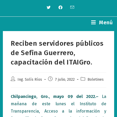
Saltar
al
contenido
Menú
Reciben servidores públicos
de Sefina Guerrero,
capacitación del ITAIGro.
Autor
Publicación
Categoría
Ing. Solís Ríos
7 julio, 2022
Boletines
de
de
de
la
la
la
entrada:
entrada:
entrada:
Chilpancingo, Gro., mayo 09 del 2022.–
La
mañana de este lunes el Instituto de
Transparencia, Acceso a la información y