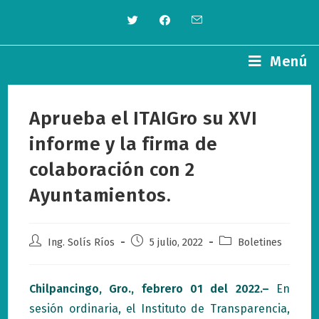
Saltar
al
contenido
Menú
Aprueba el ITAIGro su XVI
informe y la firma de
colaboración con 2
Ayuntamientos.
Autor
Publicación
Categoría
Ing. Solís Ríos
5 julio, 2022
Boletines
de
de
de
la
la
la
entrada:
entrada:
entrada:
Chilpancingo, Gro., febrero 01 del 2022.–
En
sesión ordinaria, el Instituto de Transparencia,